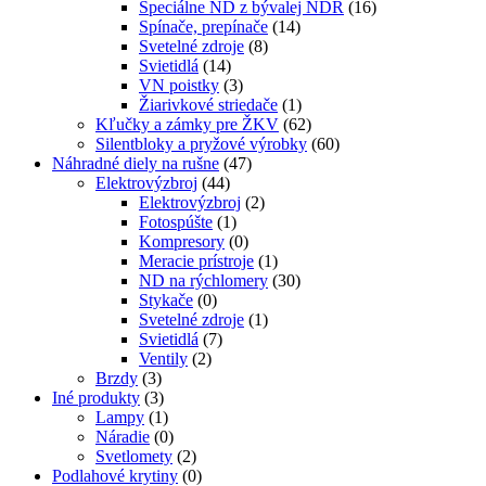
Špeciálne ND z bývalej NDR
(16)
Spínače, prepínače
(14)
Svetelné zdroje
(8)
Svietidlá
(14)
VN poistky
(3)
Žiarivkové striedače
(1)
Kľučky a zámky pre ŽKV
(62)
Silentbloky a pryžové výrobky
(60)
Náhradné diely na rušne
(47)
Elektrovýzbroj
(44)
Elektrovýzbroj
(2)
Fotospúšte
(1)
Kompresory
(0)
Meracie prístroje
(1)
ND na rýchlomery
(30)
Stykače
(0)
Svetelné zdroje
(1)
Svietidlá
(7)
Ventily
(2)
Brzdy
(3)
Iné produkty
(3)
Lampy
(1)
Náradie
(0)
Svetlomety
(2)
Podlahové krytiny
(0)