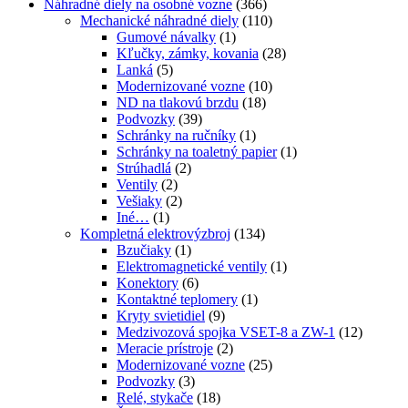
Náhradné diely na osobné vozne
(366)
Mechanické náhradné diely
(110)
Gumové návalky
(1)
Kľučky, zámky, kovania
(28)
Lanká
(5)
Modernizované vozne
(10)
ND na tlakovú brzdu
(18)
Podvozky
(39)
Schránky na ručníky
(1)
Schránky na toaletný papier
(1)
Strúhadlá
(2)
Ventily
(2)
Vešiaky
(2)
Iné…
(1)
Kompletná elektrovýzbroj
(134)
Bzučiaky
(1)
Elektromagnetické ventily
(1)
Konektory
(6)
Kontaktné teplomery
(1)
Kryty svietidiel
(9)
Medzivozová spojka VSET-8 a ZW-1
(12)
Meracie prístroje
(2)
Modernizované vozne
(25)
Podvozky
(3)
Relé, stykače
(18)