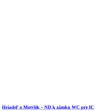
Hriadeľ a Motýlik – ND k zámku WC pre IC