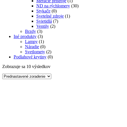
Meracie prístroje
(1)
ND na rýchlomery
(30)
Stykače
(0)
Svetelné zdroje
(1)
Svietidlá
(7)
Ventily
(2)
Brzdy
(3)
Iné produkty
(3)
Lampy
(1)
Náradie
(0)
Svetlomety
(2)
Podlahové krytiny
(0)
Zobrazuje sa 10 výsledkov