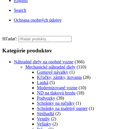
English
Search
Ochrana osobných údajov
Hľadať:
Kategórie produktov
Náhradné diely na osobné vozne
(366)
Mechanické náhradné diely
(110)
Gumové návalky
(1)
Kľučky, zámky, kovania
(28)
Lanká
(5)
Modernizované vozne
(10)
ND na tlakovú brzdu
(18)
Podvozky
(39)
Schránky na ručníky
(1)
Schránky na toaletný papier
(1)
Strúhadlá
(2)
Ventily
(2)
Vešiaky
(2)