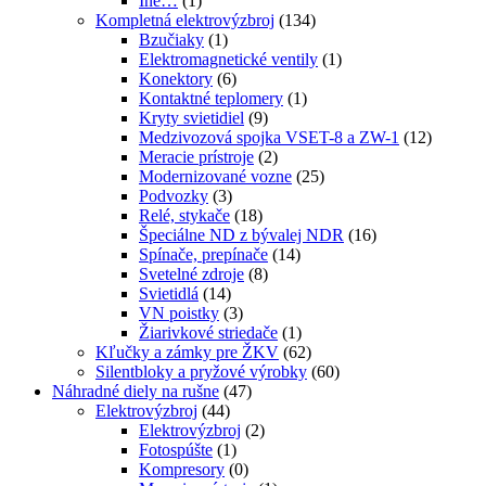
Iné…
(1)
Kompletná elektrovýzbroj
(134)
Bzučiaky
(1)
Elektromagnetické ventily
(1)
Konektory
(6)
Kontaktné teplomery
(1)
Kryty svietidiel
(9)
Medzivozová spojka VSET-8 a ZW-1
(12)
Meracie prístroje
(2)
Modernizované vozne
(25)
Podvozky
(3)
Relé, stykače
(18)
Špeciálne ND z bývalej NDR
(16)
Spínače, prepínače
(14)
Svetelné zdroje
(8)
Svietidlá
(14)
VN poistky
(3)
Žiarivkové striedače
(1)
Kľučky a zámky pre ŽKV
(62)
Silentbloky a pryžové výrobky
(60)
Náhradné diely na rušne
(47)
Elektrovýzbroj
(44)
Elektrovýzbroj
(2)
Fotospúšte
(1)
Kompresory
(0)