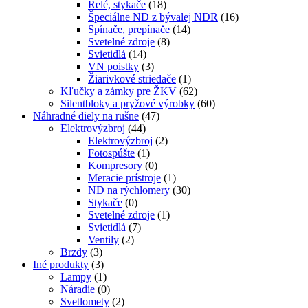
Relé, stykače
(18)
Špeciálne ND z bývalej NDR
(16)
Spínače, prepínače
(14)
Svetelné zdroje
(8)
Svietidlá
(14)
VN poistky
(3)
Žiarivkové striedače
(1)
Kľučky a zámky pre ŽKV
(62)
Silentbloky a pryžové výrobky
(60)
Náhradné diely na rušne
(47)
Elektrovýzbroj
(44)
Elektrovýzbroj
(2)
Fotospúšte
(1)
Kompresory
(0)
Meracie prístroje
(1)
ND na rýchlomery
(30)
Stykače
(0)
Svetelné zdroje
(1)
Svietidlá
(7)
Ventily
(2)
Brzdy
(3)
Iné produkty
(3)
Lampy
(1)
Náradie
(0)
Svetlomety
(2)