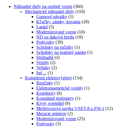
Náhradné diely na osobné vozne
(366)
Mechanické náhradné diely
(110)
Gumové návalky
(1)
Kľučky, zámky, kovania
(28)
Lanká
(5)
Modernizované vozne
(10)
ND na tlakovú brzdu
(18)
Podvozky
(39)
Schránky na ručníky
(1)
Schránky na toaletný papier
(1)
Strúhadlá
(2)
Ventily
(2)
Vešiaky
(2)
Iné…
(1)
Kompletná elektrovýzbroj
(134)
Bzučiaky
(1)
Elektromagnetické ventily
(1)
Konektory
(6)
Kontaktné teplomery
(1)
Kryty svietidiel
(9)
Medzivozová spojka VSET-8 a ZW-1
(12)
Meracie prístroje
(2)
Modernizované vozne
(25)
Podvozky
(3)