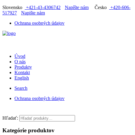
Slovensko
+421-43-4306742
Napíšte nám
Česko
+420-606-
517927
Napište nám
Ochrana osobných údajov
Úvod
O nás
Produkty
Kontakt
English
Search
Ochrana osobných údajov
Hľadať:
Kategórie produktov