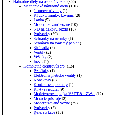
Náhradné diely na osobné vozne
(366)
Mechanické náhradné diely
(110)
Gumové návalky
(1)
Kľučky, zámky, kovania
(28)
Lanká
(5)
Modernizované vozne
(10)
ND na tlakovú brzdu
(18)
Podvozky
(39)
Schránky na ručníky
(1)
Schránky na toaletný papier
(1)
Strúhadlá
(2)
Ventily
(2)
Vešiaky
(2)
Iné…
(1)
Kompletná elektrovýzbroj
(134)
Bzučiaky
(1)
Elektromagnetické ventily
(1)
Konektory
(6)
Kontaktné teplomery
(1)
Kryty svietidiel
(9)
Medzivozová spojka VSET-8 a ZW-1
(12)
Meracie prístroje
(2)
Modernizované vozne
(25)
Podvozky
(3)
Relé, stykače
(18)