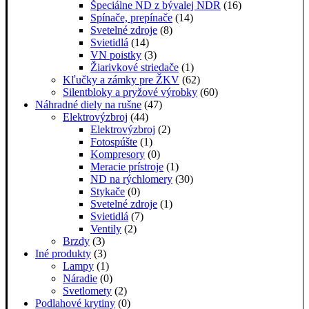
Špeciálne ND z bývalej NDR
(16)
Spínače, prepínače
(14)
Svetelné zdroje
(8)
Svietidlá
(14)
VN poistky
(3)
Žiarivkové striedače
(1)
Kľučky a zámky pre ŽKV
(62)
Silentbloky a pryžové výrobky
(60)
Náhradné diely na rušne
(47)
Elektrovýzbroj
(44)
Elektrovýzbroj
(2)
Fotospúšte
(1)
Kompresory
(0)
Meracie prístroje
(1)
ND na rýchlomery
(30)
Stykače
(0)
Svetelné zdroje
(1)
Svietidlá
(7)
Ventily
(2)
Brzdy
(3)
Iné produkty
(3)
Lampy
(1)
Náradie
(0)
Svetlomety
(2)
Podlahové krytiny
(0)