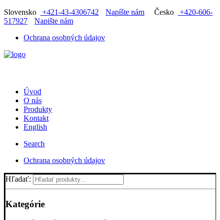
Slovensko
+421-43-4306742
Napíšte nám
Česko
+420-606-
517927
Napište nám
Ochrana osobných údajov
Úvod
O nás
Produkty
Kontakt
English
Search
Ochrana osobných údajov
Hľadať:
Kategórie