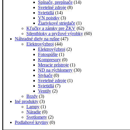
Spínače, prepínače
(14)
Svetelné zdroje
(8)
Svietidlá
(14)
VN poistky
(3)
Žiarivkové striedače
(1)
Kľučky a zámky pre ŽKV
(62)
Silentbloky a pryžové výrobky
(60)
Náhradné diely na rušne
(47)
Elektrovýzbroj
(44)
Elektrovýzbroj
(2)
Fotospúšte
(1)
Kompresory
(0)
Meracie prístroje
(1)
ND na rýchlomery
(30)
Stykače
(0)
Svetelné zdroje
(1)
Svietidlá
(7)
Ventily
(2)
Brzdy
(3)
Iné produkty
(3)
Lampy
(1)
Náradie
(0)
Svetlomety
(2)
Podlahové krytiny
(0)