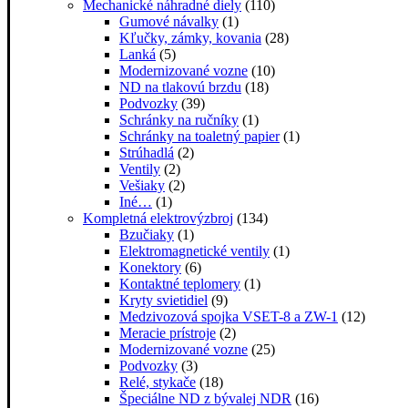
Mechanické náhradné diely
(110)
Gumové návalky
(1)
Kľučky, zámky, kovania
(28)
Lanká
(5)
Modernizované vozne
(10)
ND na tlakovú brzdu
(18)
Podvozky
(39)
Schránky na ručníky
(1)
Schránky na toaletný papier
(1)
Strúhadlá
(2)
Ventily
(2)
Vešiaky
(2)
Iné…
(1)
Kompletná elektrovýzbroj
(134)
Bzučiaky
(1)
Elektromagnetické ventily
(1)
Konektory
(6)
Kontaktné teplomery
(1)
Kryty svietidiel
(9)
Medzivozová spojka VSET-8 a ZW-1
(12)
Meracie prístroje
(2)
Modernizované vozne
(25)
Podvozky
(3)
Relé, stykače
(18)
Špeciálne ND z bývalej NDR
(16)