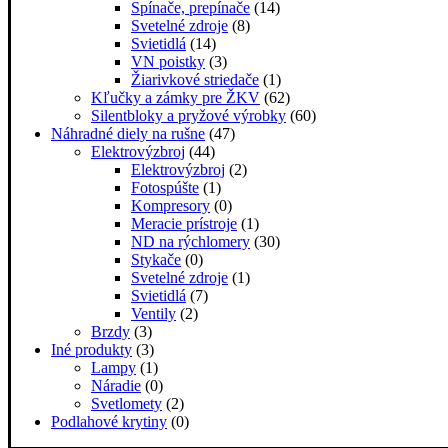
Spínače, prepínače
(14)
Svetelné zdroje
(8)
Svietidlá
(14)
VN poistky
(3)
Žiarivkové striedače
(1)
Kľučky a zámky pre ŽKV
(62)
Silentbloky a pryžové výrobky
(60)
Náhradné diely na rušne
(47)
Elektrovýzbroj
(44)
Elektrovýzbroj
(2)
Fotospúšte
(1)
Kompresory
(0)
Meracie prístroje
(1)
ND na rýchlomery
(30)
Stykače
(0)
Svetelné zdroje
(1)
Svietidlá
(7)
Ventily
(2)
Brzdy
(3)
Iné produkty
(3)
Lampy
(1)
Náradie
(0)
Svetlomety
(2)
Podlahové krytiny
(0)