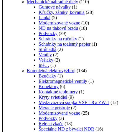
Mechanické náhradné diely
(110)
Gumové návalky
(1)
Kľučky, zámky, kovania
(28)
Lanká
(5)
Modernizované vozne
(10)
ND na tlakovú brzdu
(18)
Podvozky
(39)
Schránky na ručníky
(1)
Schránky na toaletný papier
(1)
Strúhadlá
(2)
Ventily
(2)
Vešiaky
(2)
Iné…
(1)
Kompletná elektrovýzbroj
(134)
Bzučiaky
(1)
Elektromagnetické ventily
(1)
Konektory
(6)
Kontaktné teplomery
(1)
Kryty svietidiel
(9)
Medzivozová spojka VSET-8 a ZW-1
(12)
Meracie prístroje
(2)
Modernizované vozne
(25)
Podvozky
(3)
Relé, stykače
(18)
Špeciálne ND z bývalej NDR
(16)