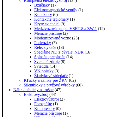
Kompletná elektrovýzbroj
(134)
Bzučiaky
(1)
Elektromagnetické ventily
(1)
Konektory
(6)
Kontaktné teplomery
(1)
Kryty svietidiel
(9)
Medzivozová spojka VSET-8 a ZW-1
(12)
Meracie prístroje
(2)
Modernizované vozne
(25)
Podvozky
(3)
Relé, stykače
(18)
Špeciálne ND z bývalej NDR
(16)
Spínače, prepínače
(14)
Svetelné zdroje
(8)
Svietidlá
(14)
VN poistky
(3)
Žiarivkové striedače
(1)
Kľučky a zámky pre ŽKV
(62)
Silentbloky a pryžové výrobky
(60)
Náhradné diely na rušne
(47)
Elektrovýzbroj
(44)
Elektrovýzbroj
(2)
Fotospúšte
(1)
Kompresory
(0)
Meracie prístroje
(1)