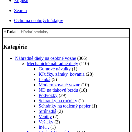
English
Search
Ochrana osobných údajov
Hľadať:
Kategórie
Náhradné diely na osobné vozne
(366)
Mechanické náhradné diely
(110)
Gumové návalky
(1)
Kľučky, zámky, kovania
(28)
Lanká
(5)
Modernizované vozne
(10)
ND na tlakovú brzdu
(18)
Podvozky
(39)
Schránky na ručníky
(1)
Schránky na toaletný papier
(1)
Strúhadlá
(2)
Ventily
(2)
Vešiaky
(2)
Iné…
(1)