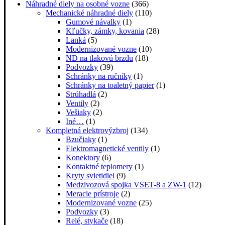
Náhradné diely na osobné vozne
(366)
Mechanické náhradné diely
(110)
Gumové návalky
(1)
Kľučky, zámky, kovania
(28)
Lanká
(5)
Modernizované vozne
(10)
ND na tlakovú brzdu
(18)
Podvozky
(39)
Schránky na ručníky
(1)
Schránky na toaletný papier
(1)
Strúhadlá
(2)
Ventily
(2)
Vešiaky
(2)
Iné…
(1)
Kompletná elektrovýzbroj
(134)
Bzučiaky
(1)
Elektromagnetické ventily
(1)
Konektory
(6)
Kontaktné teplomery
(1)
Kryty svietidiel
(9)
Medzivozová spojka VSET-8 a ZW-1
(12)
Meracie prístroje
(2)
Modernizované vozne
(25)
Podvozky
(3)
Relé, stykače
(18)