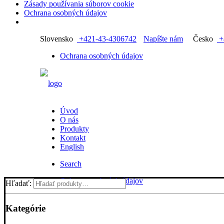
Zásady používania súborov cookie
Ochrana osobných údajov
Slovensko
+421-43-4306742
Napíšte nám
Česko
+
Ochrana osobných údajov
Úvod
O nás
Produkty
Kontakt
English
Search
Ochrana osobných údajov
Hľadať:
Kategórie