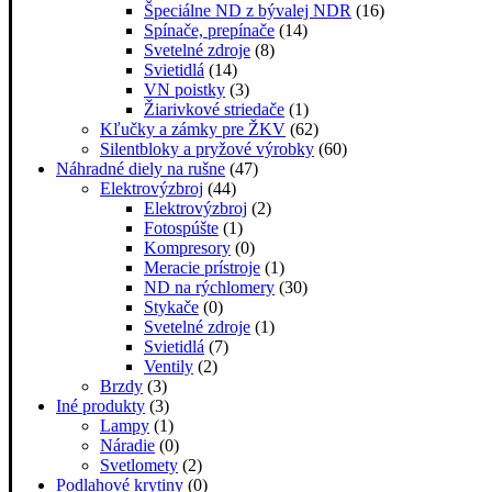
Špeciálne ND z bývalej NDR
(16)
Spínače, prepínače
(14)
Svetelné zdroje
(8)
Svietidlá
(14)
VN poistky
(3)
Žiarivkové striedače
(1)
Kľučky a zámky pre ŽKV
(62)
Silentbloky a pryžové výrobky
(60)
Náhradné diely na rušne
(47)
Elektrovýzbroj
(44)
Elektrovýzbroj
(2)
Fotospúšte
(1)
Kompresory
(0)
Meracie prístroje
(1)
ND na rýchlomery
(30)
Stykače
(0)
Svetelné zdroje
(1)
Svietidlá
(7)
Ventily
(2)
Brzdy
(3)
Iné produkty
(3)
Lampy
(1)
Náradie
(0)
Svetlomety
(2)
Podlahové krytiny
(0)