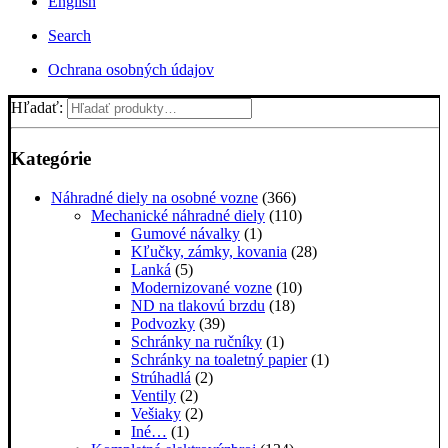
English
Search
Ochrana osobných údajov
Hľadať:
Kategórie
Náhradné diely na osobné vozne
(366)
Mechanické náhradné diely
(110)
Gumové návalky
(1)
Kľučky, zámky, kovania
(28)
Lanká
(5)
Modernizované vozne
(10)
ND na tlakovú brzdu
(18)
Podvozky
(39)
Schránky na ručníky
(1)
Schránky na toaletný papier
(1)
Strúhadlá
(2)
Ventily
(2)
Vešiaky
(2)
Iné…
(1)