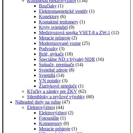
Kompletná elektrovýzbroj
(134)
Bzučiaky
(1)
Elektromagnetické ventily
(1)
Konektory
(6)
Kontaktné teplomery
(1)
Kryty svietidiel
(9)
Medzivozová spojka VSET-8 a ZW-1
(12)
Meracie prístroje
(2)
Modernizované vozne
(25)
Podvozky
(3)
Relé, stykače
(18)
Špeciálne ND z bývalej NDR
(16)
Spínače, prepínače
(14)
Svetelné zdroje
(8)
Svietidlá
(14)
VN poistky
(3)
Žiarivkové striedače
(1)
Kľučky a zámky pre ŽKV
(62)
Silentbloky a pryžové výrobky
(60)
Náhradné diely na rušne
(47)
Elektrovýzbroj
(44)
Elektrovýzbroj
(2)
Fotospúšte
(1)
Kompresory
(0)
Meracie prístroje
(1)