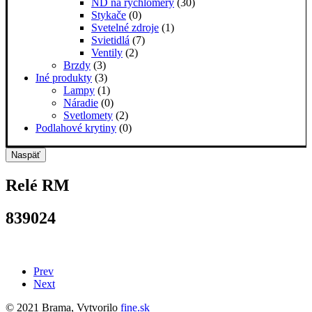
ND na rýchlomery
(30)
Stykače
(0)
Svetelné zdroje
(1)
Svietidlá
(7)
Ventily
(2)
Brzdy
(3)
Iné produkty
(3)
Lampy
(1)
Náradie
(0)
Svetlomety
(2)
Podlahové krytiny
(0)
Naspäť
Relé RM
839024
Prev
Next
© 2021 Brama, Vytvorilo
fine.sk