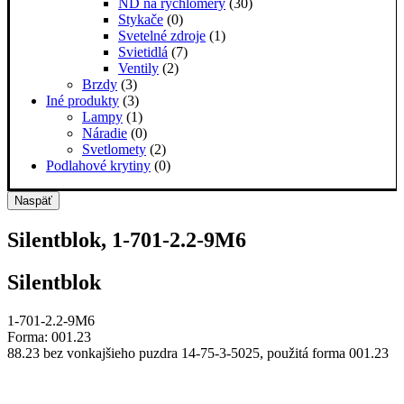
ND na rýchlomery
(30)
Stykače
(0)
Svetelné zdroje
(1)
Svietidlá
(7)
Ventily
(2)
Brzdy
(3)
Iné produkty
(3)
Lampy
(1)
Náradie
(0)
Svetlomety
(2)
Podlahové krytiny
(0)
Naspäť
Silentblok, 1-701-2.2-9M6
Silentblok
1-701-2.2-9M6
Forma: 001.23
88.23 bez vonkajšieho puzdra 14-75-3-5025, použitá forma 001.23