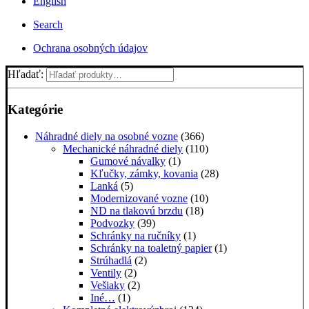
English
Search
Ochrana osobných údajov
Hľadať:
Kategórie
Náhradné diely na osobné vozne
(366)
Mechanické náhradné diely
(110)
Gumové návalky
(1)
Kľučky, zámky, kovania
(28)
Lanká
(5)
Modernizované vozne
(10)
ND na tlakovú brzdu
(18)
Podvozky
(39)
Schránky na ručníky
(1)
Schránky na toaletný papier
(1)
Strúhadlá
(2)
Ventily
(2)
Vešiaky
(2)
Iné…
(1)