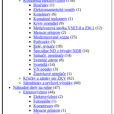
Kompletná elektrovýzbroj
(134)
Bzučiaky
(1)
Elektromagnetické ventily
(1)
Konektory
(6)
Kontaktné teplomery
(1)
Kryty svietidiel
(9)
Medzivozová spojka VSET-8 a ZW-1
(12)
Meracie prístroje
(2)
Modernizované vozne
(25)
Podvozky
(3)
Relé, stykače
(18)
Špeciálne ND z bývalej NDR
(16)
Spínače, prepínače
(14)
Svetelné zdroje
(8)
Svietidlá
(14)
VN poistky
(3)
Žiarivkové striedače
(1)
Kľučky a zámky pre ŽKV
(62)
Silentbloky a pryžové výrobky
(60)
Náhradné diely na rušne
(47)
Elektrovýzbroj
(44)
Elektrovýzbroj
(2)
Fotospúšte
(1)
Kompresory
(0)
Meracie prístroje
(1)