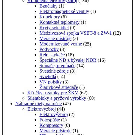
Kompletná elektrovýzbroj
(134)
Bzučiaky
(1)
Elektromagnetické ventily
(1)
Konektory
(6)
Kontaktné teplomery
(1)
Kryty svietidiel
(9)
Medzivozová spojka VSET-8 a ZW-1
(12)
Meracie prístroje
(2)
Modernizované vozne
(25)
Podvozky
(3)
Relé, stykače
(18)
Špeciálne ND z bývalej NDR
(16)
Spínače, prepínače
(14)
Svetelné zdroje
(8)
Svietidlá
(14)
VN poistky
(3)
Žiarivkové striedače
(1)
Kľučky a zámky pre ŽKV
(62)
Silentbloky a pryžové výrobky
(60)
Náhradné diely na rušne
(47)
Elektrovýzbroj
(44)
Elektrovýzbroj
(2)
Fotospúšte
(1)
Kompresory
(0)
Meracie prístroje
(1)