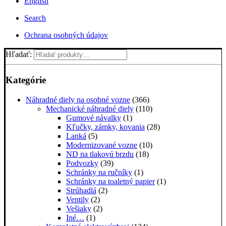
English
Search
Ochrana osobných údajov
Hľadať:
Kategórie
Náhradné diely na osobné vozne
(366)
Mechanické náhradné diely
(110)
Gumové návalky
(1)
Kľučky, zámky, kovania
(28)
Lanká
(5)
Modernizované vozne
(10)
ND na tlakovú brzdu
(18)
Podvozky
(39)
Schránky na ručníky
(1)
Schránky na toaletný papier
(1)
Strúhadlá
(2)
Ventily
(2)
Vešiaky
(2)
Iné…
(1)