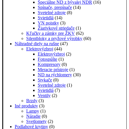
Špeciálne ND z bývalej NDR
(16)
Spínače, prepínače
(14)
Svetelné zdroje
(8)
Svietidlá
(14)
VN poistky
(3)
Žiarivkové striedače
(1)
Kľučky a zámky pre ŽKV
(62)
Silentbloky a pryžové výrobky
(60)
Náhradné diely na rušne
(47)
Elektrovýzbroj
(44)
Elektrovýzbroj
(2)
Fotospúšte
(1)
Kompresory
(0)
Meracie prístroje
(1)
ND na rýchlomery
(30)
Stykače
(0)
Svetelné zdroje
(1)
Svietidlá
(7)
Ventily
(2)
Brzdy
(3)
Iné produkty
(3)
Lampy
(1)
Náradie
(0)
Svetlomety
(2)
Podlahové krytiny
(0)