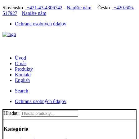
Slovensko
+421-43-4306742
Napíšte nám
Česko
+420-606-
517927
Napište nám
Ochrana osobných údajov
Úvod
O nás
Produkty
Kontakt
English
Search
Ochrana osobných údajov
Hľadať:
Kategórie