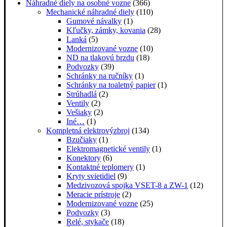
Náhradné diely na osobné vozne
(366)
Mechanické náhradné diely
(110)
Gumové návalky
(1)
Kľučky, zámky, kovania
(28)
Lanká
(5)
Modernizované vozne
(10)
ND na tlakovú brzdu
(18)
Podvozky
(39)
Schránky na ručníky
(1)
Schránky na toaletný papier
(1)
Strúhadlá
(2)
Ventily
(2)
Vešiaky
(2)
Iné…
(1)
Kompletná elektrovýzbroj
(134)
Bzučiaky
(1)
Elektromagnetické ventily
(1)
Konektory
(6)
Kontaktné teplomery
(1)
Kryty svietidiel
(9)
Medzivozová spojka VSET-8 a ZW-1
(12)
Meracie prístroje
(2)
Modernizované vozne
(25)
Podvozky
(3)
Relé, stykače
(18)