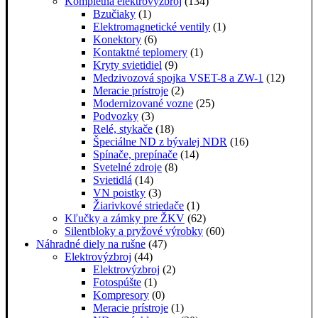
Kompletná elektrovýzbroj
(134)
Bzučiaky
(1)
Elektromagnetické ventily
(1)
Konektory
(6)
Kontaktné teplomery
(1)
Kryty svietidiel
(9)
Medzivozová spojka VSET-8 a ZW-1
(12)
Meracie prístroje
(2)
Modernizované vozne
(25)
Podvozky
(3)
Relé, stykače
(18)
Špeciálne ND z bývalej NDR
(16)
Spínače, prepínače
(14)
Svetelné zdroje
(8)
Svietidlá
(14)
VN poistky
(3)
Žiarivkové striedače
(1)
Kľučky a zámky pre ŽKV
(62)
Silentbloky a pryžové výrobky
(60)
Náhradné diely na rušne
(47)
Elektrovýzbroj
(44)
Elektrovýzbroj
(2)
Fotospúšte
(1)
Kompresory
(0)
Meracie prístroje
(1)