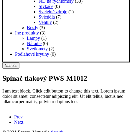
ND na rýchlomery
(30)
Stykače
(0)
Svetelné zdroje
(1)
Svietidlá
(7)
Ventily
(2)
Brzdy
(3)
Iné produkty
(3)
Lampy
(1)
Náradie
(0)
Svetlomety
(2)
Podlahové krytiny
(0)
Naspäť
Spínač tlakový PWS-M1012
I am text block. Click edit button to change this text. Lorem ipsum
dolor sit amet, consectetur adipiscing elit. Ut elit tellus, luctus nec
ullamcorper mattis, pulvinar dapibus leo.
Prev
Next