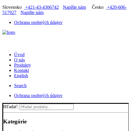
Slovensko
+421-43-4306742
Napíšte nám
Česko
+420-606-
517927
Napište nám
Ochrana osobných údajov
Úvod
O nás
Produkty
Kontakt
English
Search
Ochrana osobných údajov
Hľadať:
Kategórie