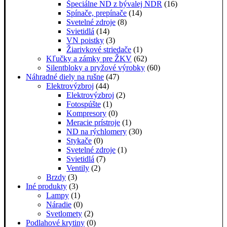
Špeciálne ND z bývalej NDR
(16)
Spínače, prepínače
(14)
Svetelné zdroje
(8)
Svietidlá
(14)
VN poistky
(3)
Žiarivkové striedače
(1)
Kľučky a zámky pre ŽKV
(62)
Silentbloky a pryžové výrobky
(60)
Náhradné diely na rušne
(47)
Elektrovýzbroj
(44)
Elektrovýzbroj
(2)
Fotospúšte
(1)
Kompresory
(0)
Meracie prístroje
(1)
ND na rýchlomery
(30)
Stykače
(0)
Svetelné zdroje
(1)
Svietidlá
(7)
Ventily
(2)
Brzdy
(3)
Iné produkty
(3)
Lampy
(1)
Náradie
(0)
Svetlomety
(2)
Podlahové krytiny
(0)