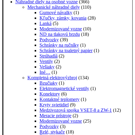
Náhradné diely na osobné vozne
(366)
Mechanické náhradné diely
(110)
Gumové návalky
(1)
Kľučky, zámky, kovania
(28)
Lanká
(5)
Modernizované vozne
(10)
ND na tlakovú brzdu
(18)
Podvozky
(39)
Schránky na ručníky
(1)
Schránky na toaletný papier
(1)
Strúhadlá
(2)
Ventily
(2)
Vešiaky
(2)
Iné…
(1)
Kompletná elektrovýzbroj
(134)
Bzučiaky
(1)
Elektromagnetické ventily
(1)
Konektory
(6)
Kontaktné teplomery
(1)
Kryty svietidiel
(9)
Medzivozová spojka VSET-8 a ZW-1
(12)
Meracie prístroje
(2)
Modernizované vozne
(25)
Podvozky
(3)
Relé, stykače
(18)